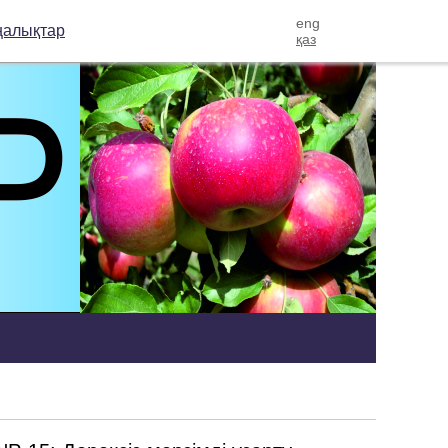
eng
алықтар
қаз