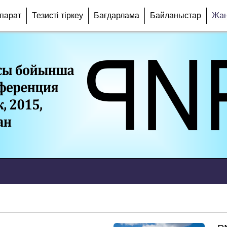
парат
Тезисті тіркеу
Бағдарлама
Байланыстар
Жаң