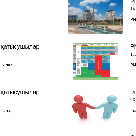
P
15
PN
н қатысушылар
P
17
ушылар
PN
н қатысушылар
І
03
ушылар
Іл