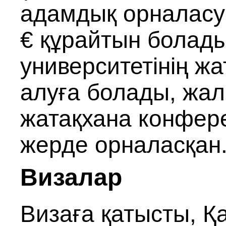
адамдық орналасу т
€ құрайтын болады
университетінің ж
алуға болады, жалп
жатақхана конфере
жерде орналасқан
Визалар
Визаға қатысты, Қ