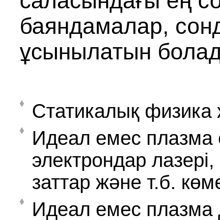
саласындағы ең соң
баяндамалар, сонд
ұсынылатын болады
Статикалық физика ж
Идеал емес плазма ө
электрондар лазері
заттар және т.б. көм
Идеал емес плазма 