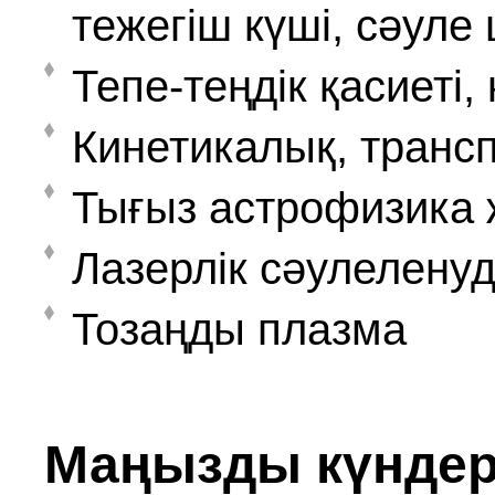
тежегіш күші, сәуле
Тепе-теңдік қасиеті
Кинетикалық, трансп
Тығыз астрофизика
Лазерлік сәулеленуд
Тозаңды плазма
Маңызды күнде