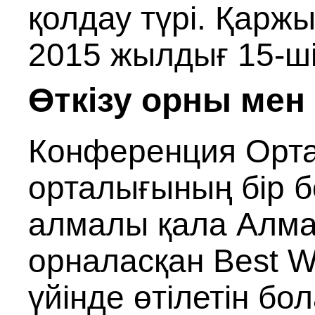
қолдау түрі. Қаржы
2015 жылдығ 15‑ші
Өткізу орны мен
Конференция Ортал
орталығының бір б
алмалы қала Алма
орналасқан Best We
үйінде өтілетін б