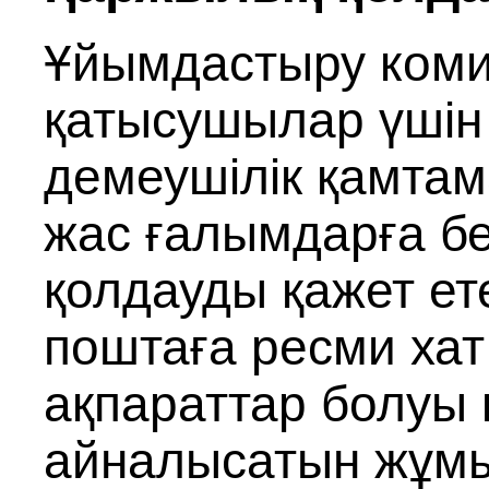
Ұйымдастыру комит
қатысушылар үшін 
демеушілік қамтама
жас ғалымдарға бе
қолдауды қажет ет
поштаға ресми хат 
ақпараттар болуы 
айналысатын жұмыс