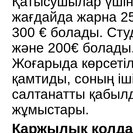
Қатысушылар үшін 
жағдайда жарна 25
300 € болады. Сту
және 200€ болады.
Жоғарыда көрсеті
қамтиды, соның іші
салтанатты қабылд
жұмыстары.
Қаржылық қолда