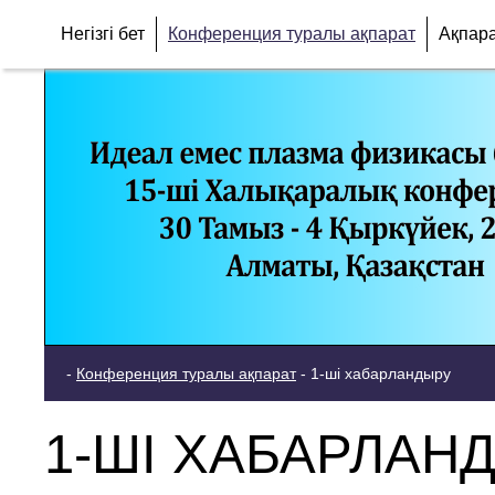
Негізгі бет
Конференция туралы ақпарат
Ақпар
-
Конференция туралы ақпарат
-
1-ші хабарландыру
1-ШІ ХАБАРЛАН