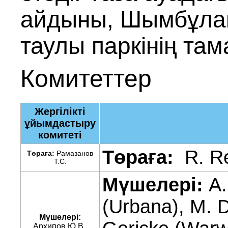
айдыны, Шымбұлақ
таулы паркінің та
Комитеттер
Жергілікті
ұйымдастыру
комитеті
Төраға:
R. R
Төраға:
Рамазанов
T.С.
Мүшелері
:
A.
(Urbana), M. D
Мүшелері
:
Архипов Ю.В.,