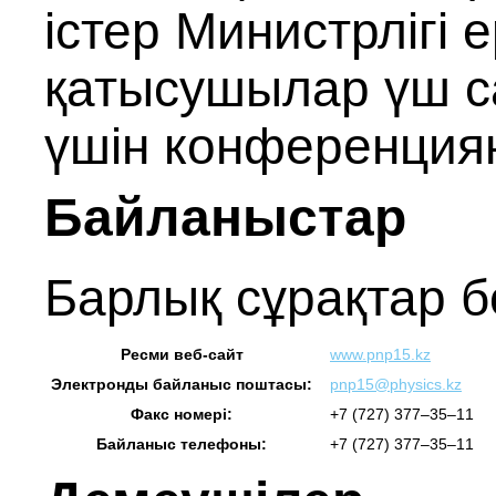
істер Министрлігі 
қатысушылар үш са
үшін конференциян
Байланыстар
Барлық сұрақтар 
Ресми веб‑сайт
www.pnp15.kz
Электронды байланыс поштасы:
pnp15@physics.kz
Факс номері:
+7 (727) 377–35–11
Байланыс телефоны:
+7 (727) 377–35–11