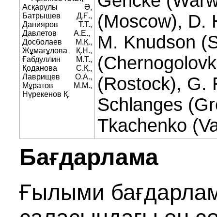
Gericke (Warwi
Асқарұлы Ә,
(Moscow), D. H
Батрышев Д.Ғ.,
Данияров Т.Т.,
Давлетов А.Е.,
M. Knudson (Sa
Досболаев М.Қ.,
Жұмағұлова Қ.Н.,
(Chernogolovk
Ғабдуллин М.Т.,
Қоданова С.Қ.,
Лаврищев О.А.,
(Rostock), G.
Мұратов М.М.,
Нүрекенов Қ.
Schlanges (Gre
Tkachenko (Va
Бағдарлама
Ғылыми бағдарлам