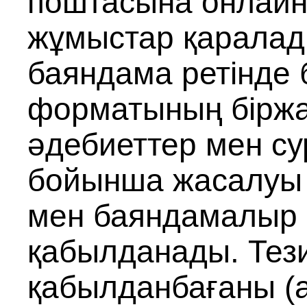
поштасына онлайн
жұмыстар қаралад
баяндама ретінде 
форматының біржа
әдебиеттер мен сур
бойынша жасалуы 
мен баяндамалыр 2
қабылданады. Тези
қабылданбағаны (а