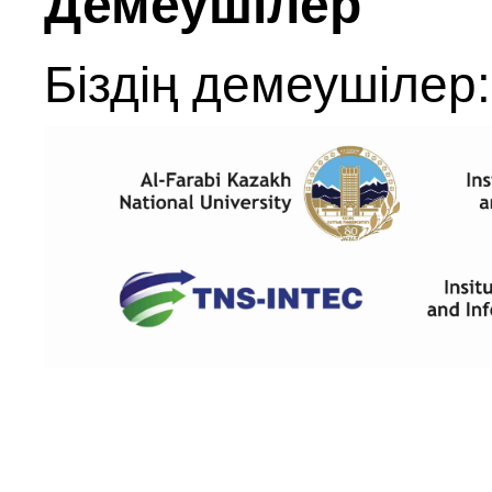
Демеушілер
Біздің демеушілер: