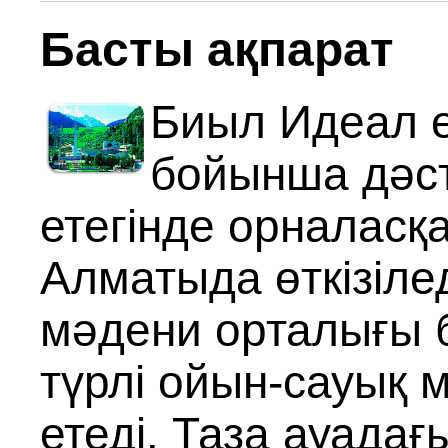
Басты ақпарат
Биыл Идеал 
бойынша дәст
етегінде орналасқ
Алматыда өткізілед
мәдени орталығы 
түрлі ойын-сауық 
етеді. Таза ауада