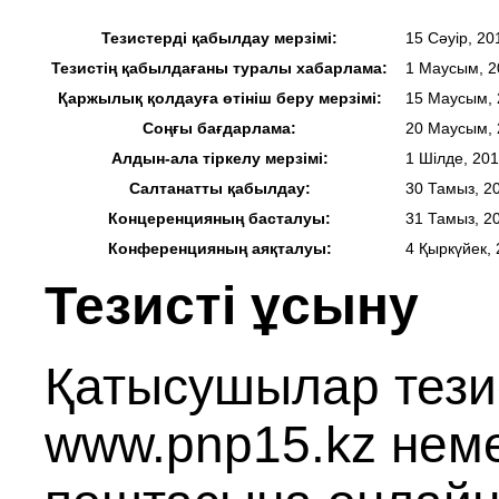
Тезистерді қабылдау мерзімі:
15 Сәуір, 20
Тезистің қабылдағаны туралы хабарлама:
1 Маусым, 2
Қаржылық қолдауға өтініш беру мерзімі:
15 Маусым, 
Соңғы бағдарлама:
20 Маусым, 
Алдын-ала тіркелу мерзімі:
1 Шілде, 20
Салтанатты қабылдау:
30 Тамыз, 2
Концеренцияның басталуы:
31 Тамыз, 2
Конференцияның аяқталуы:
4 Қыркүйек,
Тезисті ұсыну
Қатысушылар тезис
www.pnp15.kz нем